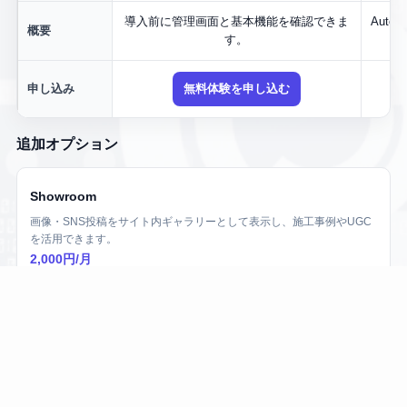
導入前に管理画面と基本機能を確認できま
Aut
概要
す。
申し込み
無料体験を申し込む
追加オプション
Showroom
画像・SNS投稿をサイト内ギャラリーとして表示し、施工事例やUGC
を活用できます。
2,000円/月
Suggest Bridge
検索窓の入力意図に合わせて、最適なページへ橋渡しするサジェスト
を表示できます。
2,000円/月